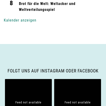
8
n
Brot für die Welt: Weltacker und
Weltverteilungsspiel
g
Kalender anzeigen
-
N
a
v
i
FOLGT UNS AUF INSTAGRAM ODER FACEBOOK
g
a
t
Feed not available
Feed not available