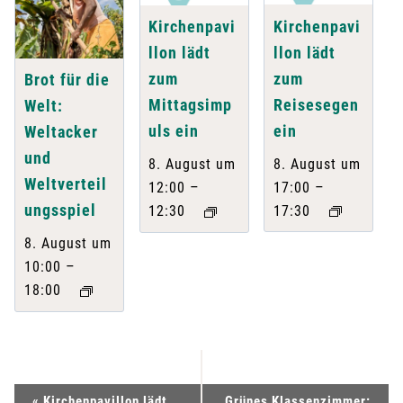
Kirchenpavi
Kirchenpavi
llon lädt
llon lädt
zum
zum
Brot für die
Reisesegen
Mittagsimp
Welt:
ein
uls ein
Weltacker
und
8. August um
8. August um
Weltverteil
–
–
17:00
12:00
ungsspiel
17:30
12:30
8. August um
–
10:00
18:00
V
«
Kirchenpavillon lädt
Grünes Klassenzimmer: