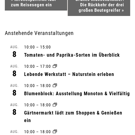
zum Reisesegen ein
Die Rückkehr der drei
e
großen Beutegreifer
»
r
Anstehende Veranstaltungen
a
10:00
–
15:00
AUG.
n
8
Tomaten- und Paprika-Sorten im Überblick
s
10:00
–
17:00
AUG.
8
Lebende Werkstatt – Naturstein erleben
t
10:00
–
18:00
AUG.
a
8
Blumenblock: Ausstellung Monoton & Vielfältig
l
10:00
–
18:00
AUG.
8
Gärtnermarkt lädt zum Shoppen & Genießen
t
ein
u
10:00
–
18:00
AUG.