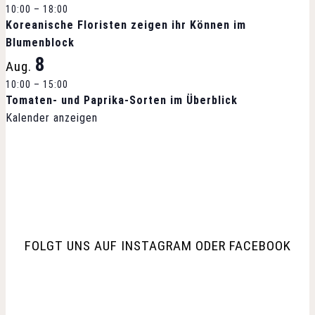
10:00
–
18:00
g
Koreanische Floristen zeigen ihr Können im
Blumenblock
-
8
Aug.
N
10:00
–
15:00
Tomaten- und Paprika-Sorten im Überblick
a
Kalender anzeigen
v
i
g
a
FOLGT UNS AUF INSTAGRAM ODER FACEBOOK
t
i