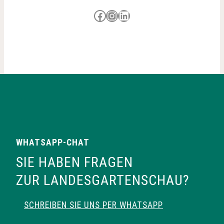
o
Besuche uns auf Facebook
Besuche uns auf Instagram
LinkedIn
n
WHATSAPP-CHAT
SIE HABEN FRAGEN
ZUR LANDESGARTENSCHAU?
SCHREIBEN SIE UNS PER WHATSAPP