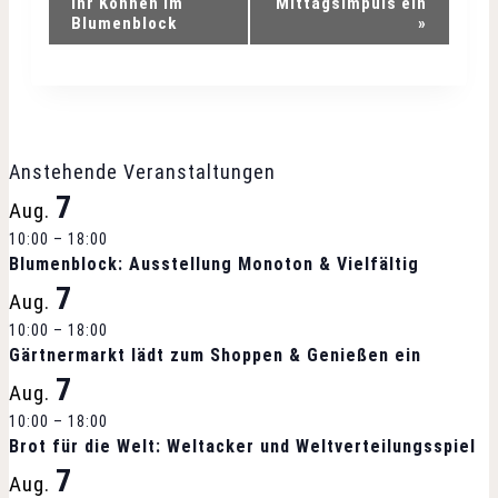
e
ihr Können im
Mittagsimpuls ein
Blumenblock
»
r
a
n
Anstehende Veranstaltungen
s
7
Aug.
10:00
t
–
18:00
Blumenblock: Ausstellung Monoton & Vielfältig
a
7
Aug.
10:00
–
18:00
l
Gärtnermarkt lädt zum Shoppen & Genießen ein
7
t
Aug.
10:00
–
18:00
u
Brot für die Welt: Weltacker und Weltverteilungsspiel
7
n
Aug.