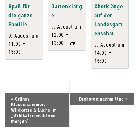
Spaß für
Gartenkläng
Chorklänge
die ganze
e
auf der
Familie
Landesgart
9. August um
enschau
–
12:00
9. August um
13:00
–
11:00
9. August um
15:00
–
14:00
15:00
V
«
Grünes
Drehorgelnachmittag
»
Klassenzimmer:
e
Wildkatze & Luchs im
„Wildkatzenwald von
morgen“
r