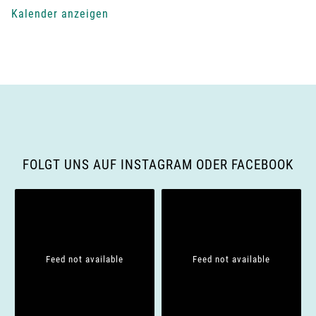
N
Kalender anzeigen
a
v
i
g
a
FOLGT UNS AUF INSTAGRAM ODER FACEBOOK
t
i
o
Feed not available
Feed not available
n