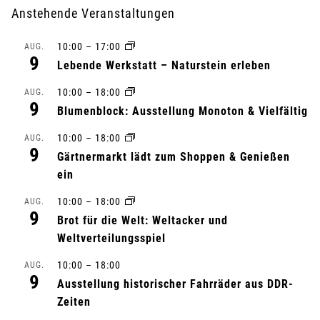
a
Anstehende Veranstaltungen
n
10:00
–
17:00
AUG.
s
9
Lebende Werkstatt – Naturstein erleben
t
10:00
–
18:00
AUG.
9
Blumenblock: Ausstellung Monoton & Vielfältig
a
10:00
–
18:00
AUG.
l
9
Gärtnermarkt lädt zum Shoppen & Genießen
ein
t
10:00
–
18:00
AUG.
u
9
Brot für die Welt: Weltacker und
Weltverteilungsspiel
n
10:00
–
18:00
AUG.
g
9
Ausstellung historischer Fahrräder aus DDR-
-
Zeiten