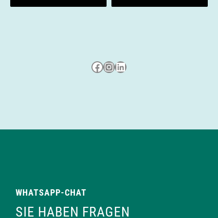
n
Besuche uns auf Facebook
Besuche uns auf Instagram
LinkedIn
WHATSAPP-CHAT
SIE HABEN FRAGEN