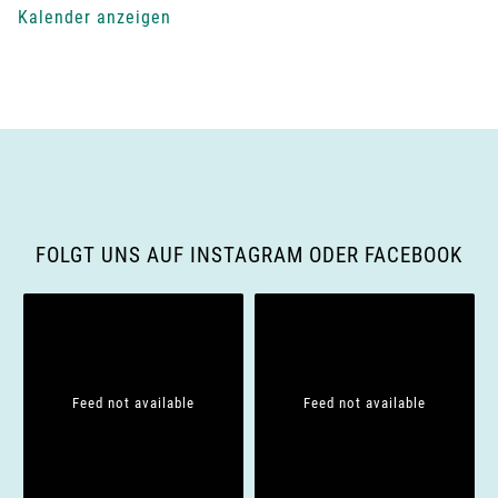
Kalender anzeigen
-
N
a
v
i
FOLGT UNS AUF INSTAGRAM ODER FACEBOOK
g
a
t
Feed not available
Feed not available
i
o