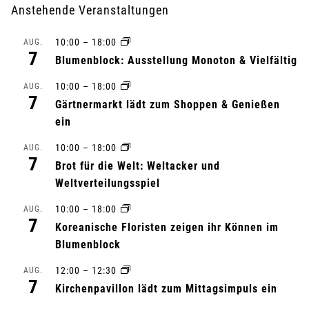
r
Anstehende Veranstaltungen
a
10:00
–
18:00
AUG.
7
n
Blumenblock: Ausstellung Monoton & Vielfältig
10:00
–
18:00
s
AUG.
7
Gärtnermarkt lädt zum Shoppen & Genießen
t
ein
a
10:00
–
18:00
AUG.
7
Brot für die Welt: Weltacker und
l
Weltverteilungsspiel
t
10:00
–
18:00
AUG.
7
Koreanische Floristen zeigen ihr Können im
u
Blumenblock
n
12:00
–
12:30
AUG.
7
Kirchenpavillon lädt zum Mittagsimpuls ein
g