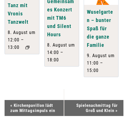
Gemeinsam
Tanz mit
es Konzert
Wuselgarte
Vronis
mit TM6
n – bunter
Tanzwelt
und Silent
Spaß für
8. August um
Hours
die ganze
–
12:00
Familie
8. August um
13:00
–
14:00
9. August um
18:00
–
11:00
15:00
V
«
Kirchenpavillon lädt
Spielenachmittag für
zum Mittagsimpuls ein
Groß und Klein
»
e