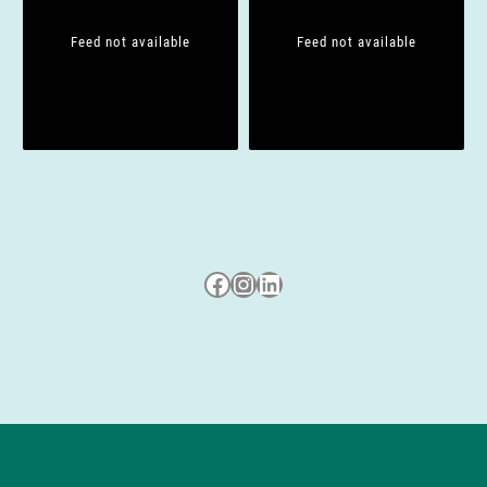
Feed not available
Feed not available
Besuche uns auf Facebook
Besuche uns auf Instagram
LinkedIn