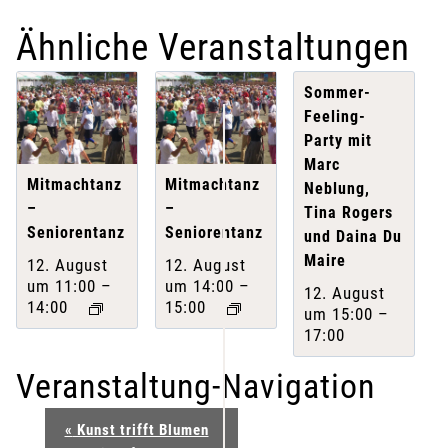
Ähnliche Veranstaltungen
Sommer-
Feeling-
Party mit
Marc
Mitmachtanz
Mitmachtanz
Neblung,
–
–
Tina Rogers
Seniorentanz
Seniorentanz
und Daina Du
Maire
12. August
12. August
um 11:00
–
um 14:00
–
12. August
14:00
15:00
um 15:00
–
17:00
Veranstaltung-Navigation
«
Kunst trifft Blumen