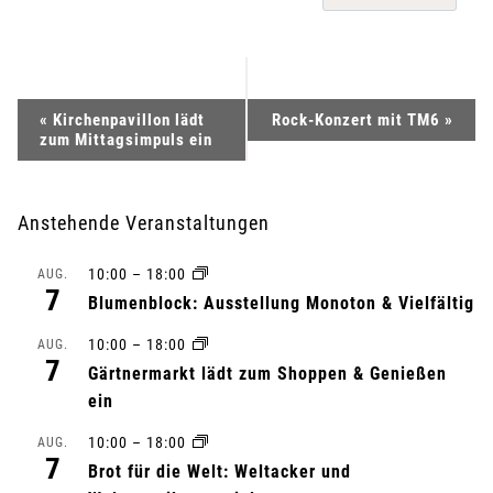
V
«
Kirchenpavillon lädt
Rock-Konzert mit TM6
»
zum Mittagsimpuls ein
e
r
Anstehende Veranstaltungen
a
10:00
–
18:00
AUG.
7
n
Blumenblock: Ausstellung Monoton & Vielfältig
10:00
–
18:00
s
AUG.
7
Gärtnermarkt lädt zum Shoppen & Genießen
t
ein
a
10:00
–
18:00
AUG.
7
Brot für die Welt: Weltacker und