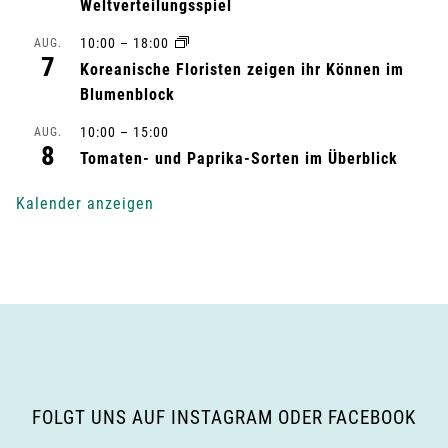
l
Weltverteilungsspiel
t
10:00
–
18:00
AUG.
7
Koreanische Floristen zeigen ihr Können im
u
Blumenblock
n
10:00
–
15:00
AUG.
8
Tomaten- und Paprika-Sorten im Überblick
g
Kalender anzeigen
-
N
a
v
i
FOLGT UNS AUF INSTAGRAM ODER FACEBOOK
g