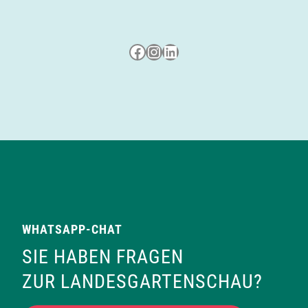
a
t
Besuche uns auf Facebook
Besuche uns auf Instagram
LinkedIn
i
o
n
WHATSAPP-CHAT
SIE HABEN FRAGEN
ZUR LANDESGARTENSCHAU?