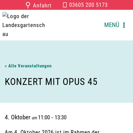
Zum
⚲
03605 200 5173
Anfahrt
Inhalt
springen
MENÜ
« Alle Veranstaltungen
KONZERT MIT OPUS 45
4. Oktober
11:00
13:30
um
–
Am 4. Oktober 2026 ist im Rahmen der