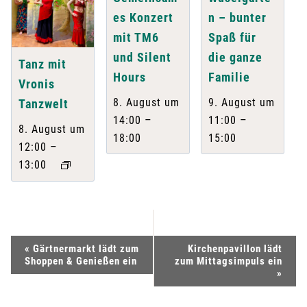
es Konzert
n – bunter
mit TM6
Spaß für
und Silent
die ganze
Tanz mit
Hours
Familie
Vronis
8. August um
9. August um
Tanzwelt
–
–
14:00
11:00
8. August um
18:00
15:00
–
12:00
13:00
V
«
Gärtnermarkt lädt zum
Kirchenpavillon lädt
Shoppen & Genießen ein
zum Mittagsimpuls ein
e
»