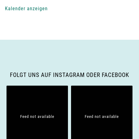
-
Kalender anzeigen
N
a
v
i
g
FOLGT UNS AUF INSTAGRAM ODER FACEBOOK
a
t
i
Feed not available
Feed not available
o