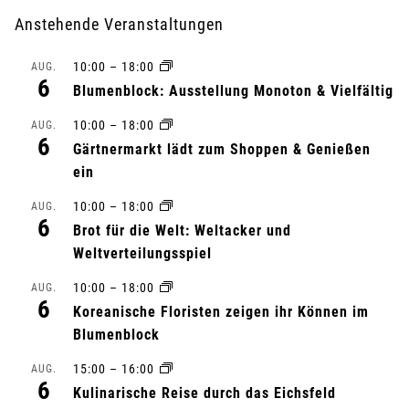
r
Anstehende Veranstaltungen
a
10:00
–
18:00
AUG.
n
6
Blumenblock: Ausstellung Monoton & Vielfältig
s
10:00
–
18:00
AUG.
6
Gärtnermarkt lädt zum Shoppen & Genießen
t
ein
a
10:00
–
18:00
AUG.
6
l
Brot für die Welt: Weltacker und
Weltverteilungsspiel
t
10:00
–
18:00
AUG.
6
u
Koreanische Floristen zeigen ihr Können im
Blumenblock
n
15:00
–
16:00
AUG.
6
g
Kulinarische Reise durch das Eichsfeld