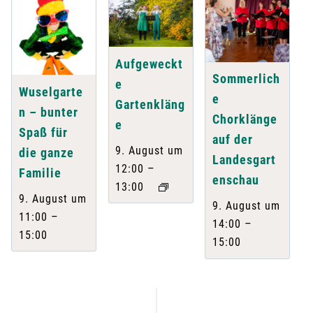
Aufgeweckt
Sommerlich
e
Wuselgarte
e
Gartenkläng
n – bunter
Chorklänge
e
Spaß für
auf der
9. August um
die ganze
Landesgart
–
12:00
Familie
enschau
13:00
9. August um
9. August um
–
11:00
–
14:00
15:00
15:00