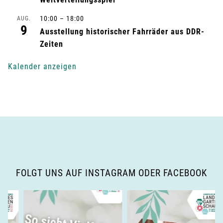
u
n
10:00
–
18:00
AUG.
9
Ausstellung historischer Fahrräder aus DDR-
g
Zeiten
-
Kalender anzeigen
N
a
v
i
g
FOLGT UNS AUF INSTAGRAM ODER FACEBOOK
a
t