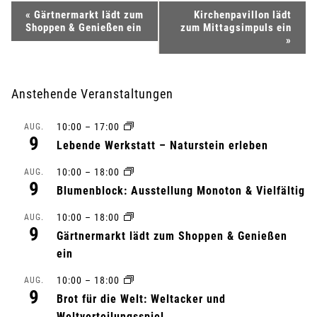
V
«
Gärtnermarkt lädt zum
Kirchenpavillon lädt
Shoppen & Genießen ein
zum Mittagsimpuls ein
e
»
r
Anstehende Veranstaltungen
a
10:00
–
17:00
AUG.
n
9
Lebende Werkstatt – Naturstein erleben
s
10:00
–
18:00
AUG.
9
Blumenblock: Ausstellung Monoton & Vielfältig
t
10:00
–
18:00
AUG.
a
9
Gärtnermarkt lädt zum Shoppen & Genießen
l
ein
10:00
–
18:00
AUG.
t
9
Brot für die Welt: Weltacker und
Weltverteilungsspiel