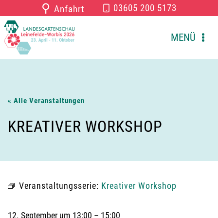
Zum
⚲
03605 200 5173
Anfahrt
Inhalt
springen
MENÜ
« Alle Veranstaltungen
KREATIVER WORKSHOP
Veranstaltungsserie:
Kreativer Workshop
12. September
um
13:00
–
15:00