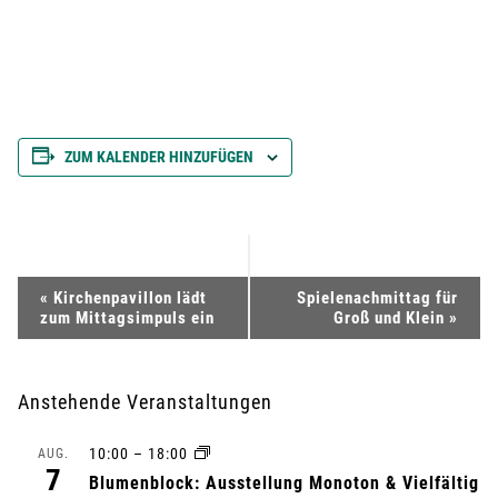
ZUM KALENDER HINZUFÜGEN
V
«
Kirchenpavillon lädt
Spielenachmittag für
zum Mittagsimpuls ein
Groß und Klein
»
e
r
Anstehende Veranstaltungen
a
10:00
–
18:00
AUG.
7
n
Blumenblock: Ausstellung Monoton & Vielfältig