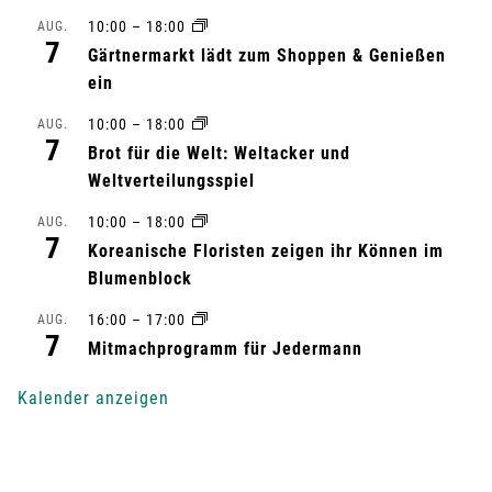
10:00
–
18:00
s
AUG.
7
Gärtnermarkt lädt zum Shoppen & Genießen
t
ein
a
10:00
–
18:00
AUG.
7
Brot für die Welt: Weltacker und
l
Weltverteilungsspiel
t
10:00
–
18:00
AUG.
7
Koreanische Floristen zeigen ihr Können im
u
Blumenblock
n
16:00
–
17:00
AUG.
7
Mitmachprogramm für Jedermann
g
Kalender anzeigen
-
N