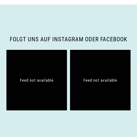
a
v
i
FOLGT UNS AUF INSTAGRAM ODER FACEBOOK
g
a
t
Feed not available
Feed not available
i
o
n