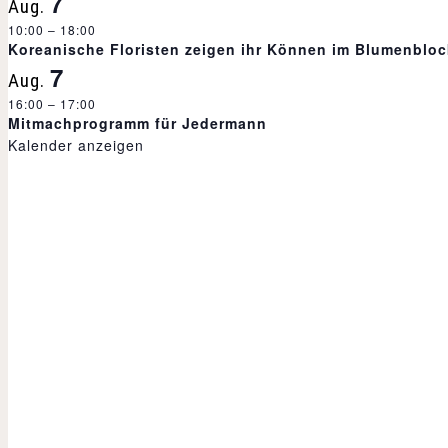
7
Aug.
a
10:00
–
18:00
Koreanische Floristen zeigen ihr Können im Blumenbloc
7
l
Aug.
16:00
–
17:00
Mitmachprogramm für Jedermann
t
Kalender anzeigen
u
n
g
-
N