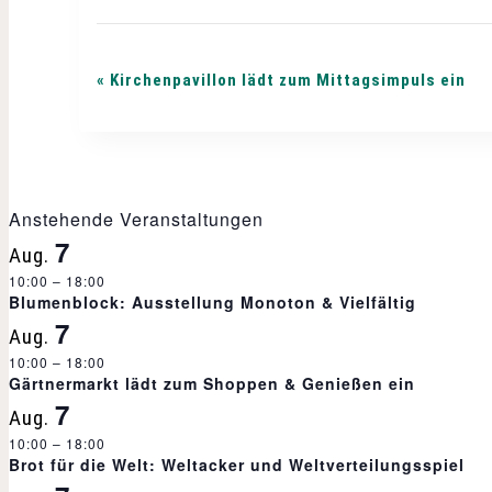
V
«
Kirchenpavillon lädt zum Mittagsimpuls ein
e
r
Anstehende Veranstaltungen
7
Aug.
a
10:00
–
18:00
Blumenblock: Ausstellung Monoton & Vielfältig
n
7
Aug.
10:00
–
18:00
Gärtnermarkt lädt zum Shoppen & Genießen ein
s
7
Aug.
10:00
–
18:00
t
Brot für die Welt: Weltacker und Weltverteilungsspiel