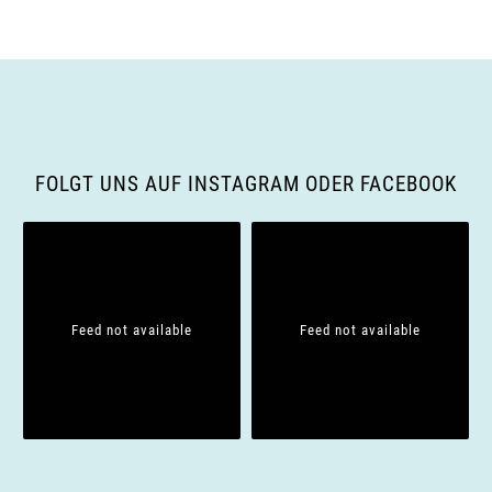
a
v
i
g
FOLGT UNS AUF INSTAGRAM ODER FACEBOOK
a
t
i
Feed not available
Feed not available
o
n