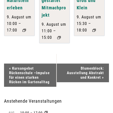
Naturstein
gestaltet
Groß und
erleben
Mitmachpro
Klein
jekt
9. August um
9. August um
–
–
10:00
15:30
9. August um
17:00
18:00
–
11:00
15:00
V
«
Kursangebot
Blumenblock:
Rückenschule –Impulse
Ausstellung Abstrakt
e
für einen starken
und Konkret
»
Rücken im Gartenalltag
r
a
Anstehende Veranstaltungen
n
10:00
–
17:00
AUG.