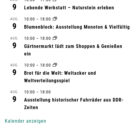
9
Lebende Werkstatt – Naturstein erleben
s
10:00
–
18:00
AUG.
t
9
Blumenblock: Ausstellung Monoton & Vielfältig
a
10:00
–
18:00
AUG.
9
Gärtnermarkt lädt zum Shoppen & Genießen
l
ein
t
10:00
–
18:00
AUG.
9
Brot für die Welt: Weltacker und
u
Weltverteilungsspiel
n
10:00
–
18:00
AUG.
9
g
Ausstellung historischer Fahrräder aus DDR-
Zeiten
-
Kalender anzeigen
N