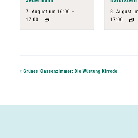
Jedermann
Naturstein
–
7. August um 16:00
8. August u
17:00
17:00
V
«
Grünes Klassenzimmer: Die Wüstung Kirrode
e
r
a