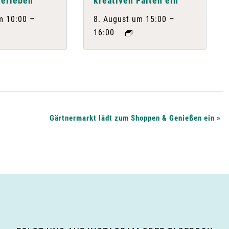
 erleben
kreativen Falten ein
–
–
m 10:00
8. August um 15:00
16:00
Gärtnermarkt lädt zum Shoppen & Genießen ein
»