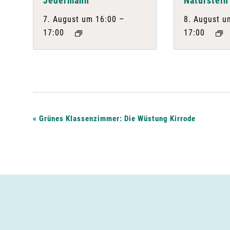
Jedermann
Naturstein
–
7. August um 16:00
8. August u
17:00
17:00
V
«
Grünes Klassenzimmer: Die Wüstung Kirrode
e
r
a