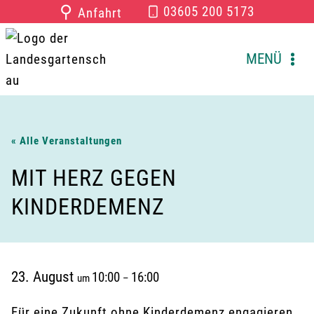
Zum
⚲
03605 200 5173
Anfahrt
Inhalt
springen
MENÜ
« Alle Veranstaltungen
MIT HERZ GEGEN
KINDERDEMENZ
23. August
10:00
16:00
um
–
Für eine Zukunft ohne Kinderdemenz engagieren