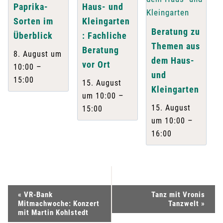
Paprika-
Haus- und
Sorten im
Kleingarten
Beratung zu
Überblick
: Fachliche
Themen aus
Beratung
8. August um
dem Haus-
vor Ort
–
10:00
und
15:00
15. August
Kleingarten
–
um 10:00
15. August
15:00
–
um 10:00
16:00
V
«
VR-Bank
Tanz mit Vronis
Mitmachwoche: Konzert
Tanzwelt
»
e
mit Martin Kohlstedt