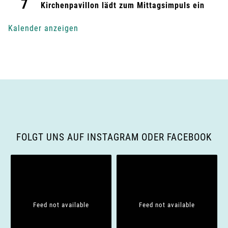
7
g
Kirchenpavillon lädt zum Mittagsimpuls ein
-
Kalender anzeigen
N
a
v
i
g
FOLGT UNS AUF INSTAGRAM ODER FACEBOOK
a
t
i
Feed not available
Feed not available
o