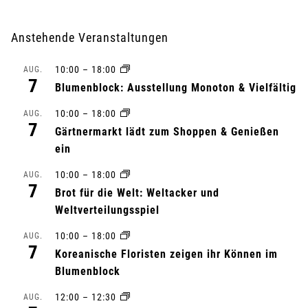
r
Anstehende Veranstaltungen
a
10:00
–
18:00
AUG.
n
7
Blumenblock: Ausstellung Monoton & Vielfältig
s
10:00
–
18:00
AUG.
7
Gärtnermarkt lädt zum Shoppen & Genießen
t
ein
a
10:00
–
18:00
AUG.
7
l
Brot für die Welt: Weltacker und
Weltverteilungsspiel
t
10:00
–
18:00
AUG.
7
u
Koreanische Floristen zeigen ihr Können im
Blumenblock
n
12:00
–
12:30
AUG.