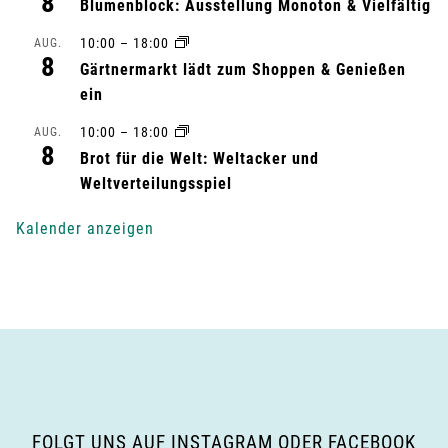
8
Blumenblock: Ausstellung Monoton & Vielfältig
l
10:00
–
18:00
AUG.
8
Gärtnermarkt lädt zum Shoppen & Genießen
t
ein
u
10:00
–
18:00
AUG.
8
n
Brot für die Welt: Weltacker und
Weltverteilungsspiel
g
Kalender anzeigen
-
N
a
v
i
FOLGT UNS AUF INSTAGRAM ODER FACEBOOK