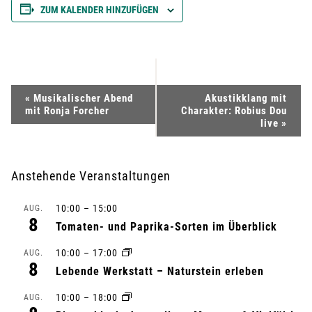
ZUM KALENDER HINZUFÜGEN
V
«
Musikalischer Abend
Akustikklang mit
mit Ronja Forcher
Charakter: Robius Dou
e
live
»
r
Anstehende Veranstaltungen
a
10:00
–
15:00
AUG.
n
8
Tomaten- und Paprika-Sorten im Überblick
s
10:00
–
17:00
AUG.
8
Lebende Werkstatt – Naturstein erleben
t
10:00
–
18:00
AUG.
a