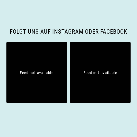
v
i
FOLGT UNS AUF INSTAGRAM ODER FACEBOOK
g
a
t
Feed not available
Feed not available
i
o
n