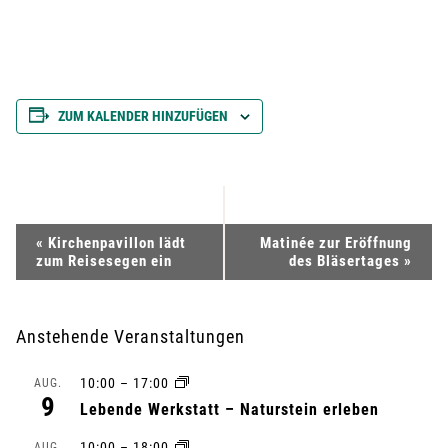
ZUM KALENDER HINZUFÜGEN
V
«
Kirchenpavillon lädt
Matinée zur Eröffnung
zum Reisesegen ein
des Bläsertages
»
e
r
Anstehende Veranstaltungen
a
10:00
–
17:00
AUG.
9
n
Lebende Werkstatt – Naturstein erleben
10:00
–
18:00
AUG.