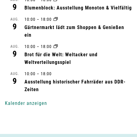
s
9
Blumenblock: Ausstellung Monoton & Vielfältig
t
10:00
–
18:00
AUG.
9
a
Gärtnermarkt lädt zum Shoppen & Genießen
ein
l
10:00
–
18:00
AUG.
9
t
Brot für die Welt: Weltacker und
Weltverteilungsspiel
u
10:00
–
18:00
AUG.
9
n
Ausstellung historischer Fahrräder aus DDR-
Zeiten
g
Kalender anzeigen
-
N
a