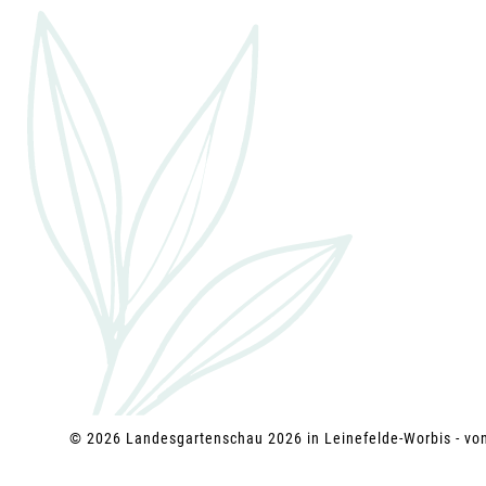
g
a
t
i
o
n
© 2026 Landesgartenschau 2026 in Leinefelde-Worbis - v