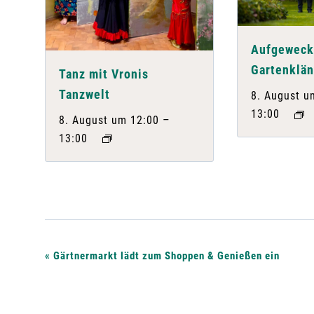
Aufgeweck
Gartenklä
Tanz mit Vronis
Tanzwelt
8. August u
13:00
–
8. August um 12:00
13:00
V
«
Gärtnermarkt lädt zum Shoppen & Genießen ein
e