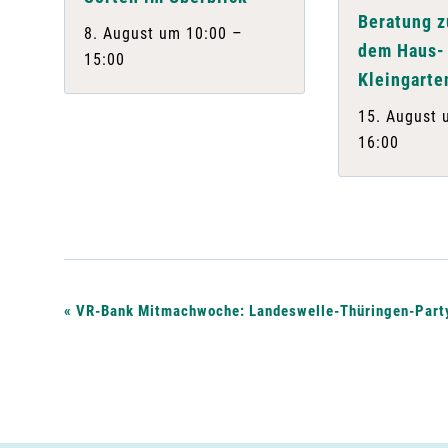
Beratung 
–
8. August um 10:00
dem Haus-
15:00
Kleingarte
15. August 
16:00
V
«
VR-Bank Mitmachwoche: Landeswelle-Thüringen-Part
e
r