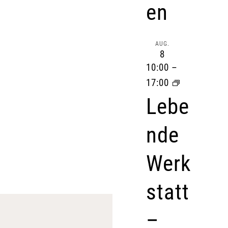
en
AUG.
8
10:00
–
17:00
Lebe
nde
Werk
statt
–