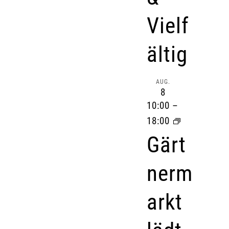
Vielf
ältig
AUG.
8
10:00
–
18:00
Gärt
nerm
arkt