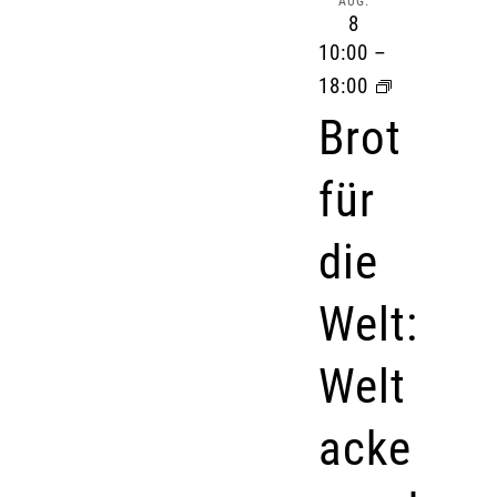
AUG.
8
10:00
–
18:00
Brot
für
die
Welt:
Welt
acke