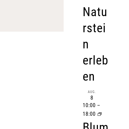
Natu
rstei
n
erleb
en
AUG.
8
10:00
–
18:00
Blum