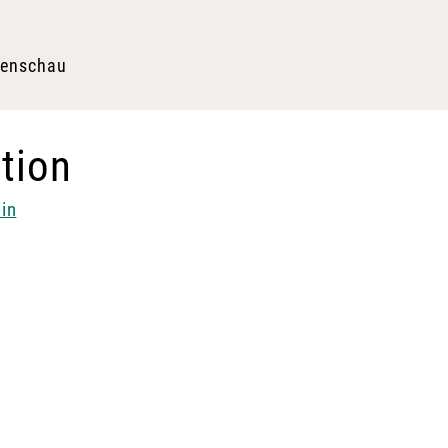
tenschau
tion
in