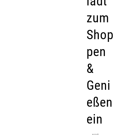
lädt
zum
Shop
pen
&
Geni
eßen
ein