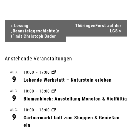
V
«
Lesung
ThüringenForst auf der
„Rennsteiggeschichte(n
LGS
»
e
)“ mit Christoph Bader
r
Anstehende Veranstaltungen
a
10:00
–
17:00
AUG.
n
9
Lebende Werkstatt – Naturstein erleben
s
10:00
–
18:00
AUG.
9
Blumenblock: Ausstellung Monoton & Vielfältig
t
10:00
–
18:00
AUG.
a
9
Gärtnermarkt lädt zum Shoppen & Genießen
l
ein