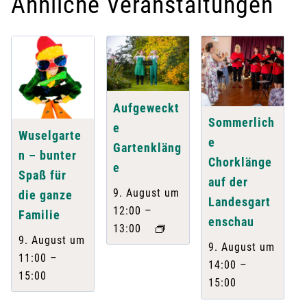
Ähnliche Veranstaltungen
Aufgeweckt
Sommerlich
e
Wuselgarte
e
Gartenkläng
n – bunter
Chorklänge
e
Spaß für
auf der
9. August um
die ganze
Landesgart
–
12:00
Familie
enschau
13:00
9. August um
9. August um
–
11:00
–
14:00
15:00
15:00