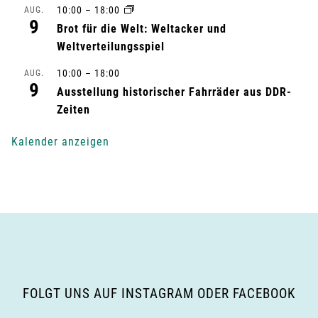
10:00
–
18:00
AUG.
t
9
Brot für die Welt: Weltacker und
u
Weltverteilungsspiel
n
10:00
–
18:00
AUG.
9
Ausstellung historischer Fahrräder aus DDR-
g
Zeiten
-
Kalender anzeigen
N
a
v
i
g
FOLGT UNS AUF INSTAGRAM ODER FACEBOOK