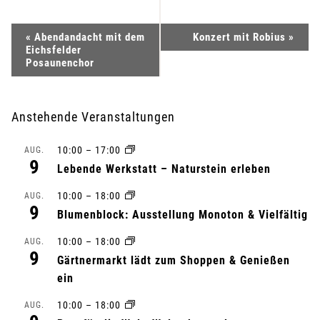
V
«
Abendandacht mit dem
Konzert mit Robius
»
Eichsfelder
e
Posaunenchor
r
Anstehende Veranstaltungen
a
10:00
–
17:00
AUG.
n
9
Lebende Werkstatt – Naturstein erleben
s
10:00
–
18:00
AUG.
9
Blumenblock: Ausstellung Monoton & Vielfältig
t
10:00
–
18:00
AUG.
a
9
Gärtnermarkt lädt zum Shoppen & Genießen
l
ein
10:00
–
18:00
AUG.
t