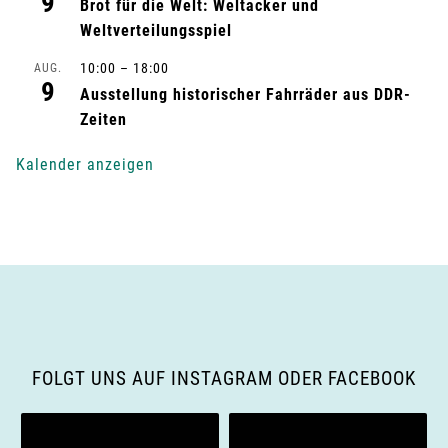
9
Brot für die Welt: Weltacker und
u
Weltverteilungsspiel
n
10:00
–
18:00
AUG.
9
Ausstellung historischer Fahrräder aus DDR-
g
Zeiten
-
Kalender anzeigen
N
a
v
i
g
FOLGT UNS AUF INSTAGRAM ODER FACEBOOK
a