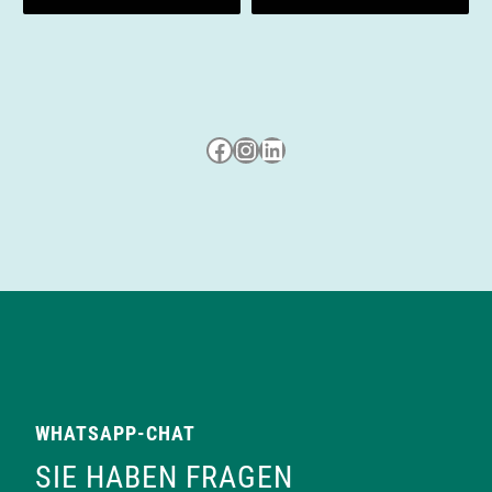
n
Besuche uns auf Facebook
Besuche uns auf Instagram
LinkedIn
WHATSAPP-CHAT
SIE HABEN FRAGEN