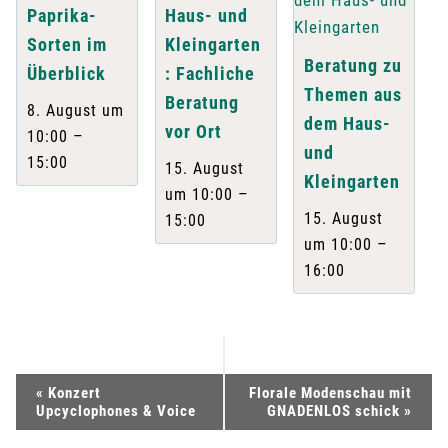
Paprika-
Haus- und
Sorten im
Kleingarten
Beratung zu
Überblick
: Fachliche
Themen aus
Beratung
8. August um
dem Haus-
vor Ort
–
10:00
und
15:00
15. August
Kleingarten
–
um 10:00
15. August
15:00
–
um 10:00
16:00
V
«
Konzert
Florale Modenschau mit
Upcyclophones & Voice
GNADENLOS schick
»
e