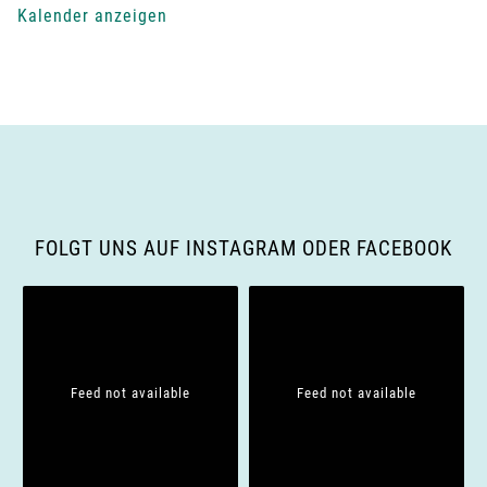
g
Kalender anzeigen
-
N
a
v
i
FOLGT UNS AUF INSTAGRAM ODER FACEBOOK
g
a
t
Feed not available
Feed not available
i
o