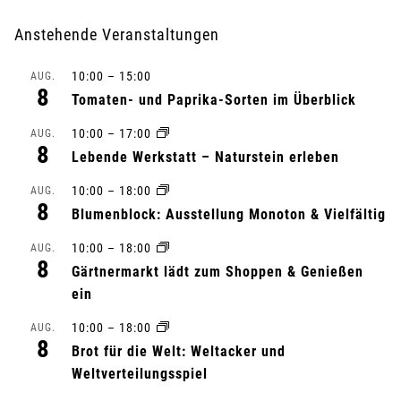
r
Anstehende Veranstaltungen
a
10:00
–
15:00
AUG.
8
n
Tomaten- und Paprika-Sorten im Überblick
10:00
–
17:00
s
AUG.
8
Lebende Werkstatt – Naturstein erleben
t
10:00
–
18:00
AUG.
8
a
Blumenblock: Ausstellung Monoton & Vielfältig
10:00
–
18:00
AUG.
l
8
Gärtnermarkt lädt zum Shoppen & Genießen
t
ein
u
10:00
–
18:00
AUG.
8
Brot für die Welt: Weltacker und
n
Weltverteilungsspiel