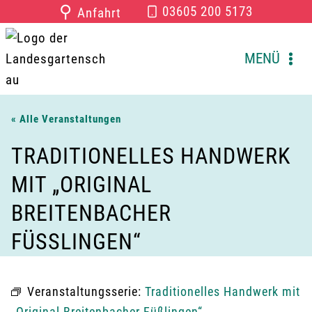
Zum
⚲
03605 200 5173
Anfahrt
Inhalt
springen
MENÜ
« Alle Veranstaltungen
TRADITIONELLES HANDWERK
MIT „ORIGINAL
BREITENBACHER
FÜSSLINGEN“
Veranstaltungsserie:
Traditionelles Handwerk mit
„Original Breitenbacher Füßlingen“