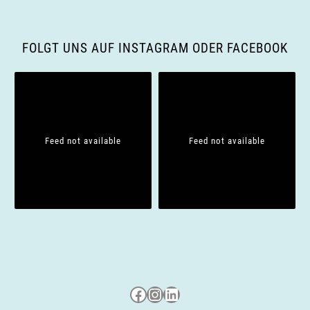
i
g
FOLGT UNS AUF INSTAGRAM ODER FACEBOOK
a
t
i
Feed not available
Feed not available
o
n
Besuche uns auf Facebook
Besuche uns auf Instagram
LinkedIn