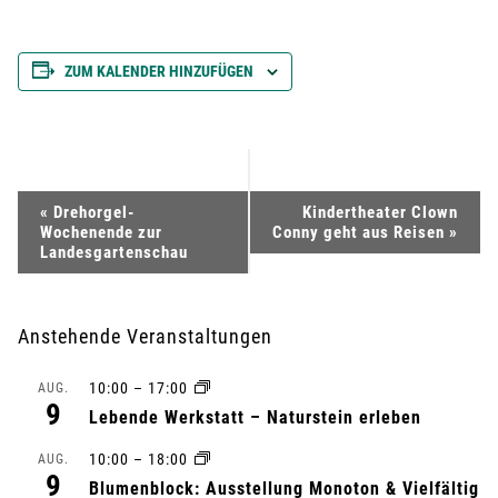
ZUM KALENDER HINZUFÜGEN
V
«
Drehorgel-
Kindertheater Clown
Wochenende zur
Conny geht aus Reisen
»
e
Landesgartenschau
r
Anstehende Veranstaltungen
a
10:00
–
17:00
AUG.
n
9
Lebende Werkstatt – Naturstein erleben
s
10:00
–
18:00
AUG.
9
Blumenblock: Ausstellung Monoton & Vielfältig