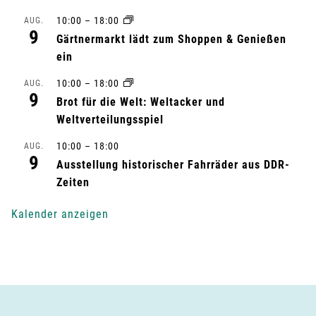
t
10:00
–
18:00
AUG.
a
9
Gärtnermarkt lädt zum Shoppen & Genießen
l
ein
10:00
–
18:00
AUG.
t
9
Brot für die Welt: Weltacker und
u
Weltverteilungsspiel
n
10:00
–
18:00
AUG.
9
Ausstellung historischer Fahrräder aus DDR-
g
Zeiten
-
Kalender anzeigen
N
a
v