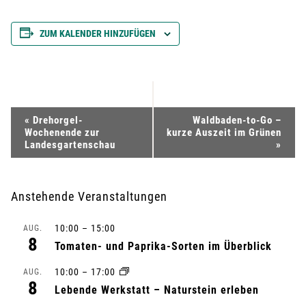
ZUM KALENDER HINZUFÜGEN
V
«
Drehorgel-
Waldbaden-to-Go –
Wochenende zur
kurze Auszeit im Grünen
e
Landesgartenschau
»
r
Anstehende Veranstaltungen
a
10:00
–
15:00
AUG.
n
8
Tomaten- und Paprika-Sorten im Überblick
s
10:00
–
17:00
AUG.
8
Lebende Werkstatt – Naturstein erleben
t