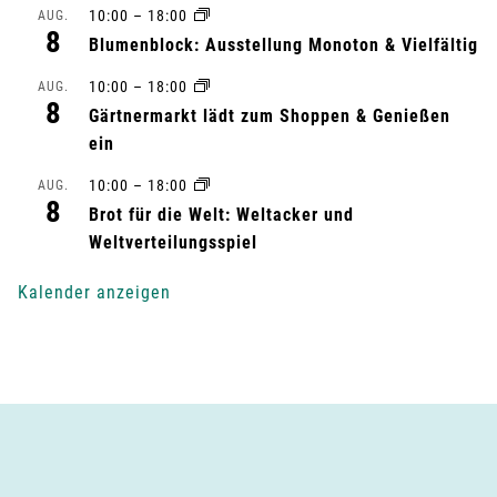
10:00
–
18:00
AUG.
a
8
Blumenblock: Ausstellung Monoton & Vielfältig
l
10:00
–
18:00
AUG.
8
Gärtnermarkt lädt zum Shoppen & Genießen
t
ein
u
10:00
–
18:00
AUG.
8
n
Brot für die Welt: Weltacker und
Weltverteilungsspiel
g
Kalender anzeigen
-
N
a
v