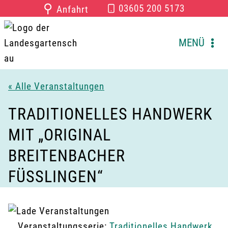
Zum
⚲
03605 200 5173
Anfahrt
Inhalt
springen
MENÜ
« Alle Veranstaltungen
TRADITIONELLES HANDWERK
MIT „ORIGINAL
BREITENBACHER
FÜSSLINGEN“
Veranstaltungsserie:
Traditionelles Handwerk