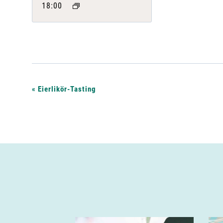
18:00
V
«
Eierlikör-Tasting
e
r
a
n