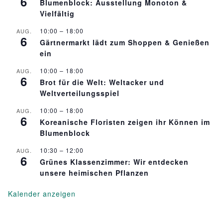
6
Blumenblock: Ausstellung Monoton &
t
Vielfältig
a
10:00
–
18:00
AUG.
6
Gärtnermarkt lädt zum Shoppen & Genießen
l
ein
10:00
–
18:00
AUG.
t
6
Brot für die Welt: Weltacker und
Weltverteilungsspiel
u
10:00
–
18:00
AUG.
n
6
Koreanische Floristen zeigen ihr Können im
Blumenblock
g
10:30
–
12:00
AUG.
6
-
Grünes Klassenzimmer: Wir entdecken
unsere heimischen Pflanzen
N
Kalender anzeigen
a