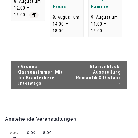
8. August um
Hours
Familie
–
12:00
13:00
8. August um
9. August um
–
–
14:00
11:00
18:00
15:00
V
«
Grünes
Blumenblock:
Klassenzimmer: Mit
Ausstellung
e
der Kräuterhexe
Romantik & Distanz
unterwegs
»
r
a
n
Anstehende Veranstaltungen
s
10:00
–
18:00
AUG.