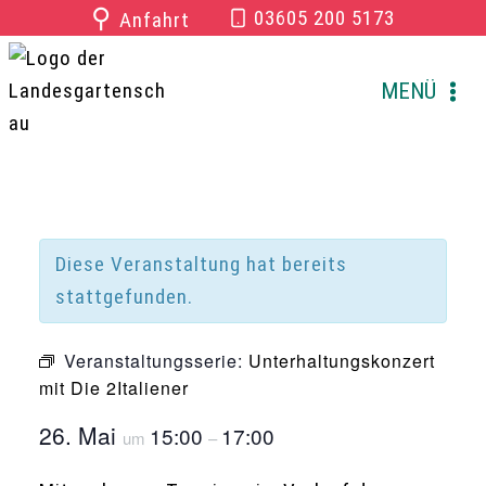
Zum
⚲
03605 200 5173
Anfahrt
Inhalt
springen
MENÜ
Diese Veranstaltung hat bereits
stattgefunden.
Veranstaltungsserie:
Unterhaltungskonzert
mit Die 2Italiener
26. Mai
15:00
17:00
um
–