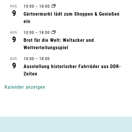
10:00
–
18:00
AUG.
a
9
Gärtnermarkt lädt zum Shoppen & Genießen
l
ein
10:00
–
18:00
AUG.
t
9
Brot für die Welt: Weltacker und
u
Weltverteilungsspiel
n
10:00
–
18:00
AUG.
9
Ausstellung historischer Fahrräder aus DDR-
g
Zeiten
-
Kalender anzeigen
N
a
v