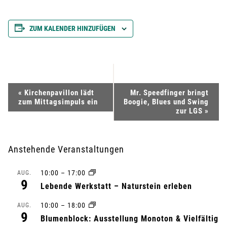
ZUM KALENDER HINZUFÜGEN
V
«
Kirchenpavillon lädt
Mr. Speedfinger bringt
zum Mittagsimpuls ein
Boogie, Blues und Swing
e
zur LGS
»
r
Anstehende Veranstaltungen
a
10:00
–
17:00
AUG.
n
9
Lebende Werkstatt – Naturstein erleben
s
10:00
–
18:00
AUG.
9
Blumenblock: Ausstellung Monoton & Vielfältig
t