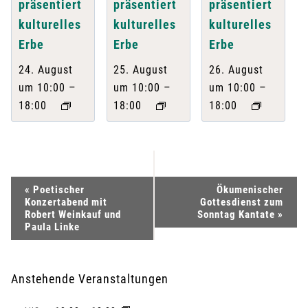
präsentiert
präsentiert
präsentiert
kulturelles
kulturelles
kulturelles
Erbe
Erbe
Erbe
24. August
25. August
26. August
–
–
–
um 10:00
um 10:00
um 10:00
18:00
18:00
18:00
V
«
Poetischer
Ökumenischer
Konzertabend mit
Gottesdienst zum
e
Robert Weinkauf und
Sonntag Kantate
»
Paula Linke
r
a
Anstehende Veranstaltungen