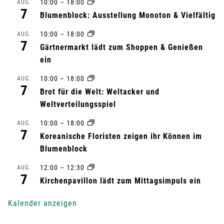
n
10:00
–
18:00
AUG.
7
Blumenblock: Ausstellung Monoton & Vielfältig
s
10:00
–
18:00
AUG.
t
7
Gärtnermarkt lädt zum Shoppen & Genießen
ein
a
10:00
–
18:00
AUG.
l
7
Brot für die Welt: Weltacker und
t
Weltverteilungsspiel
10:00
–
18:00
AUG.
u
7
Koreanische Floristen zeigen ihr Können im
n
Blumenblock
g
12:00
–
12:30
AUG.
7
Kirchenpavillon lädt zum Mittagsimpuls ein
-
Kalender anzeigen
N