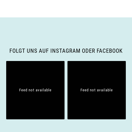
a
v
i
g
FOLGT UNS AUF INSTAGRAM ODER FACEBOOK
a
t
i
Feed not available
Feed not available
o
n