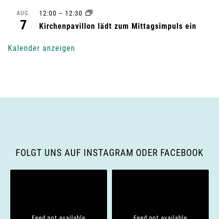
n
12:00
–
12:30
AUG.
7
Kirchenpavillon lädt zum Mittagsimpuls ein
g
Kalender anzeigen
-
N
a
v
i
FOLGT UNS AUF INSTAGRAM ODER FACEBOOK
g
a
t
Feed not available
Feed not available