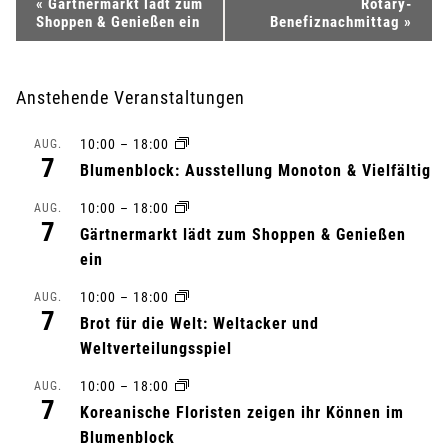
V
«
Gärtnermarkt lädt zum
Rotary-
Shoppen & Genießen ein
Benefiznachmittag
»
e
r
Anstehende Veranstaltungen
a
10:00
–
18:00
AUG.
7
n
Blumenblock: Ausstellung Monoton & Vielfältig
10:00
–
18:00
s
AUG.
7
Gärtnermarkt lädt zum Shoppen & Genießen
t
ein
a
10:00
–
18:00
AUG.
7
Brot für die Welt: Weltacker und
l
Weltverteilungsspiel
t
10:00
–
18:00
AUG.
7
Koreanische Floristen zeigen ihr Können im
u
Blumenblock