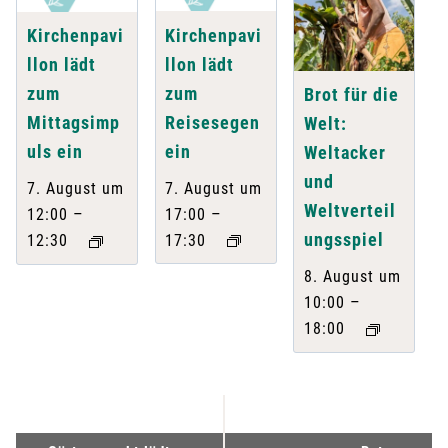
Kirchenpavi
Kirchenpavi
llon lädt
llon lädt
zum
zum
Brot für die
Reisesegen
Mittagsimp
Welt:
ein
uls ein
Weltacker
und
7. August um
7. August um
Weltverteil
–
–
17:00
12:00
ungsspiel
17:30
12:30
8. August um
–
10:00
18:00