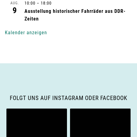
10:00
–
18:00
AUG.
9
n
Ausstellung historischer Fahrräder aus DDR-
Zeiten
g
Kalender anzeigen
-
N
a
v
i
FOLGT UNS AUF INSTAGRAM ODER FACEBOOK
g
a
t