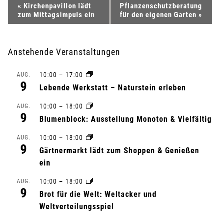
V
«
Kirchenpavillon lädt
Pflanzenschutzberatung
zum Mittagsimpuls ein
für den eigenen Garten
»
e
r
Anstehende Veranstaltungen
a
10:00
–
17:00
AUG.
9
n
Lebende Werkstatt – Naturstein erleben
10:00
–
18:00
s
AUG.
9
Blumenblock: Ausstellung Monoton & Vielfältig
t
10:00
–
18:00
AUG.
9
a
Gärtnermarkt lädt zum Shoppen & Genießen
ein
l
10:00
–
18:00
AUG.
9
t
Brot für die Welt: Weltacker und
Weltverteilungsspiel
u