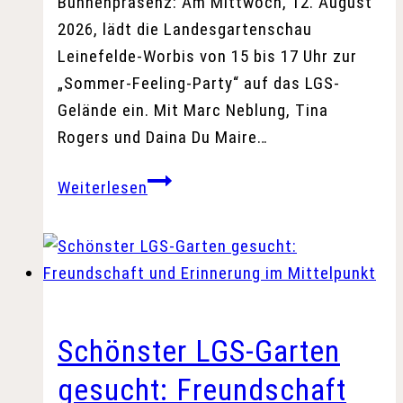
Bühnenpräsenz: Am Mittwoch, 12. August
2026, lädt die Landesgartenschau
Leinefelde-Worbis von 15 bis 17 Uhr zur
„Sommer-Feeling-Party“ auf das LGS-
Gelände ein. Mit Marc Neblung, Tina
Rogers und Daina Du Maire…
Sommer-
Weiterlesen
Feeling-
Party
bringt
große
Stimmen
und
Schönster LGS-Garten
mitreißende
gesucht: Freundschaft
Show