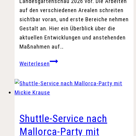
Landesgartenschau 2026 vor. Die Arbeiten
auf den verschiedenen Arealen schreiten
sichtbar voran, und erste Bereiche nehmen
Gestalt an. Hier ein Überblick über die
aktuellen Entwicklungen und anstehenden
Maßnahmen auf…
Hinter
Weiterlesen
den
Kulissen:
Fortschritte
auf
unseren
Geländen
Shuttle-Service nach
Mallorca-Party mit