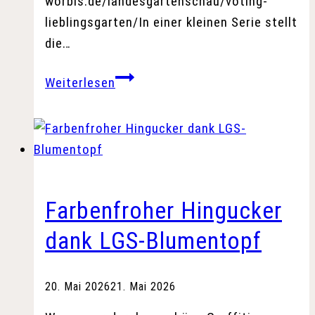
worbis.de/landesgartenschau/voting-
lieblingsgarten/In einer kleinen Serie stellt
die…
Schönster
Weiterlesen
LGS-
Garten
gesucht:
Freundschaft
und
Erinnerung
Farbenfroher Hingucker
im
dank LGS-Blumentopf
Mittelpunkt
20. Mai 2026
21. Mai 2026