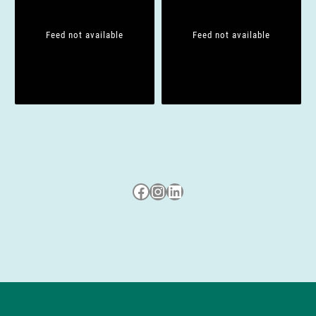
Feed not available
Feed not available
Besuche uns auf Facebook
Besuche uns auf Instagram
LinkedIn