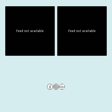
Feed not available
Feed not available
Besuche uns auf Facebook
Besuche uns auf Instagram
LinkedIn