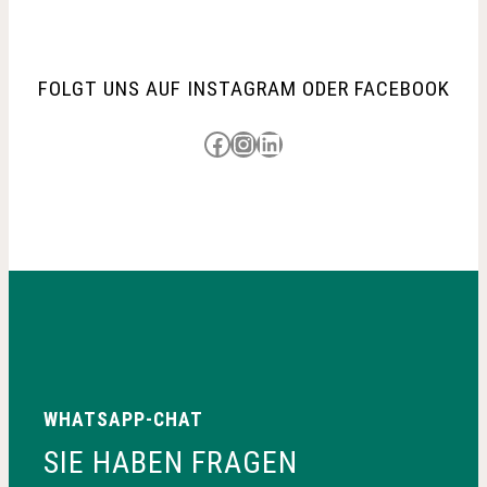
(mit
3D-
FOLGT UNS AUF INSTAGRAM ODER FACEBOOK
Rundgang)
Besuche uns auf Facebook
Besuche uns auf Instagram
LinkedIn
WHATSAPP-CHAT
SIE HABEN FRAGEN