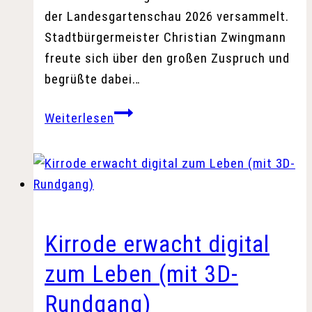
der Landesgartenschau 2026 versammelt.
Stadtbürgermeister Christian Zwingmann
freute sich über den großen Zuspruch und
begrüßte dabei…
Großer
Weiterlesen
Zuspruch
bei
zweiter
Infoveranstaltung
Kirrode erwacht digital
zum Leben (mit 3D-
Rundgang)