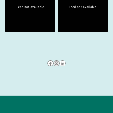
Feed not available
Feed not available
Besuche uns auf Facebook
Besuche uns auf Instagram
LinkedIn