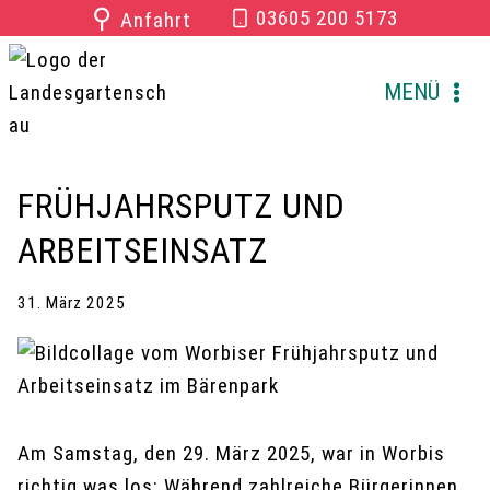
Zum
⚲
03605 200 5173
Anfahrt
Inhalt
springen
MENÜ
FRÜHJAHRSPUTZ UND
ARBEITSEINSATZ
31. März 2025
Am Samstag, den 29. März 2025, war in Worbis
richtig was los: Während zahlreiche Bürgerinnen