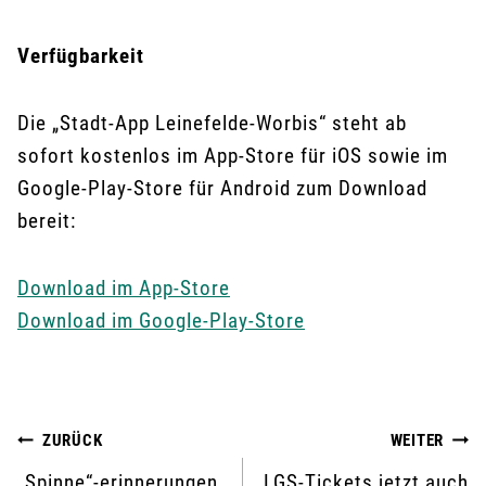
Verfügbarkeit
Die „Stadt-App Leinefelde-Worbis“ steht ab
sofort kostenlos im App-Store für iOS sowie im
Google-Play-Store für Android zum Download
bereit:
Download im App-Store
Download im Google-Play-Store
Beitragsnavigation
ZURÜCK
WEITER
„Spinne“-erinnerungen
LGS-Tickets jetzt auch