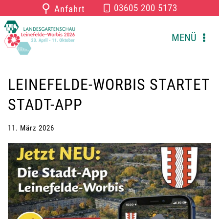
Zum
⚲
03605 200 5173
Anfahrt
Inhalt
springen
MENÜ
LEINEFELDE-WORBIS STARTET
STADT-APP
11. März 2026