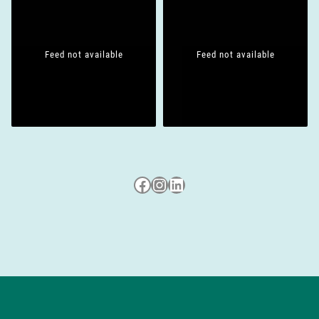
Feed not available
Feed not available
Besuche uns auf Facebook
Besuche uns auf Instagram
LinkedIn