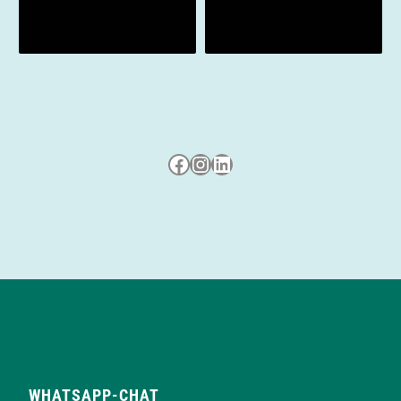
Besuche uns auf Facebook
Besuche uns auf Instagram
LinkedIn
WHATSAPP-CHAT