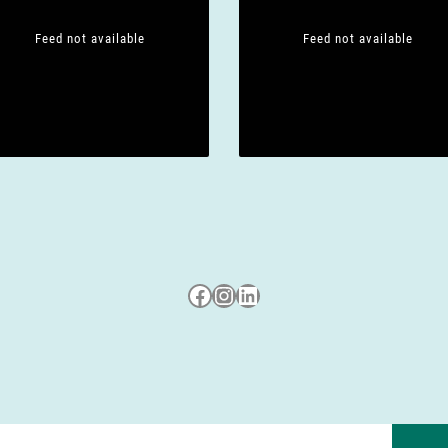
Feed not available
Feed not available
Besuche uns auf Facebook
Besuche uns auf Instagram
LinkedIn