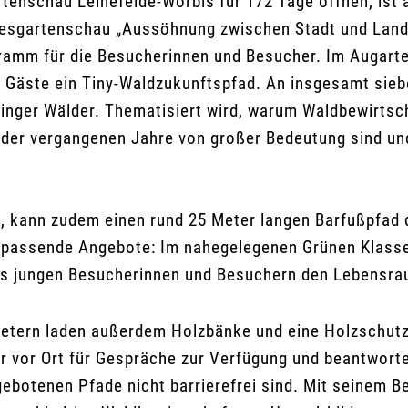
rtenschau Leinefelde-Worbis für 172 Tage öffnen, ist 
esgartenschau „Aussöhnung zwischen Stadt und Lands
amm für die Besucherinnen und Besucher. Im Augarten
Gäste ein Tiny-Waldzukunftspfad. An insgesamt siebe
hüringer Wälder. Thematisiert wird, warum Waldbewirt
er vergangenen Jahre von großer Bedeutung sind und
e, kann zudem einen rund 25 Meter langen Barfußpfad 
 es passende Angebote: Im nahegelegenen Grünen Klass
s jungen Besucherinnen und Besuchern den Lebensraum
metern laden außerdem Holzbänke und eine Holzschutzh
 vor Ort für Gespräche zur Verfügung und beantwort
gebotenen Pfade nicht barrierefrei sind. Mit seinem B