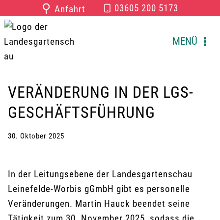
Zum
⚲
03605 200 5173
Anfahrt
Inhalt
springen
MENÜ
VERÄNDERUNG IN DER LGS-
GESCHÄFTSFÜHRUNG
30. Oktober 2025
In der Leitungsebene der Landesgartenschau
Leinefelde-Worbis gGmbH gibt es personelle
Veränderungen. Martin Hauck beendet seine
Tätigkeit zum 30. November 2025, sodass die