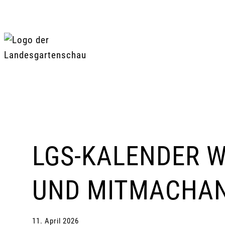
Zum
Inhalt
springen
LGS-KALENDER W
UND MITMACHA
11. April 2026