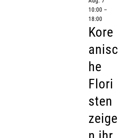
Aug.
7
10:00
–
18:00
Kore
anisc
he
Flori
sten
zeige
n ihr