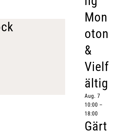
ng
Mon
ock
oton
&
Vielf
ältig
Aug.
7
10:00
–
18:00
Gärt