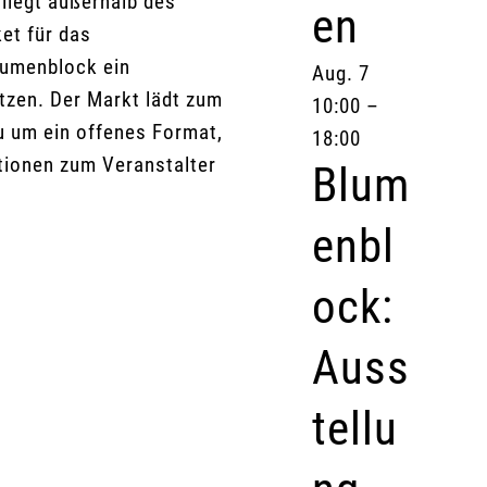
 liegt außerhalb des
en
ket für das
Blumenblock ein
Aug.
7
tzen. Der Markt lädt zum
10:00
–
 um ein offenes Format,
18:00
tionen zum Veranstalter
Blum
enbl
ock:
Auss
tellu