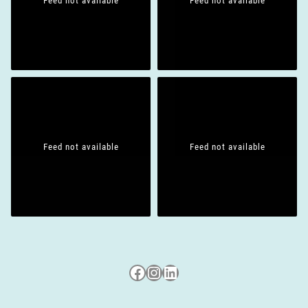
Feed not available
Feed not available
Feed not available
Feed not available
Besuche uns auf Facebook
Besuche uns auf Instagram
LinkedIn