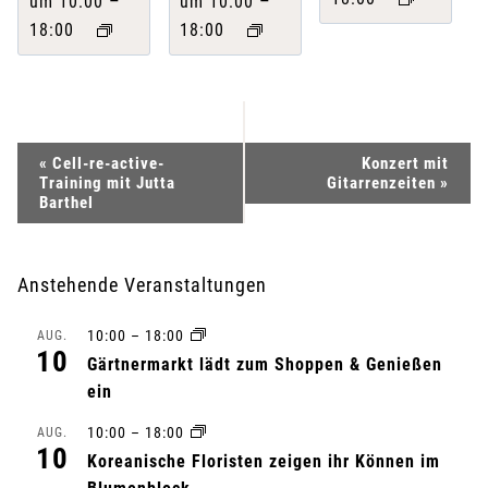
–
–
um 10:00
um 10:00
18:00
18:00
V
«
Cell-re-active-
Konzert mit
Training mit Jutta
Gitarrenzeiten
»
e
Barthel
r
Anstehende Veranstaltungen
a
10:00
–
18:00
AUG.
n
10
Gärtnermarkt lädt zum Shoppen & Genießen
s
ein
10:00
–
18:00
t
AUG.
10
Koreanische Floristen zeigen ihr Können im