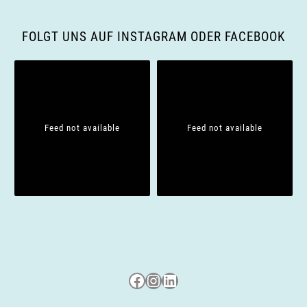
g
FOLGT UNS AUF INSTAGRAM ODER FACEBOOK
a
t
i
Feed not available
Feed not available
o
n
Besuche uns auf Facebook
Besuche uns auf Instagram
LinkedIn