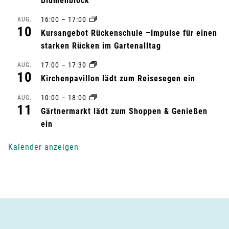
a
Blumenblock
l
16:00
–
17:00
AUG.
10
Kursangebot Rückenschule –Impulse für einen
t
starken Rücken im Gartenalltag
u
17:00
–
17:30
AUG.
10
Kirchenpavillon lädt zum Reisesegen ein
n
10:00
–
18:00
AUG.
11
g
Gärtnermarkt lädt zum Shoppen & Genießen
ein
-
Kalender anzeigen
N
a
v
i