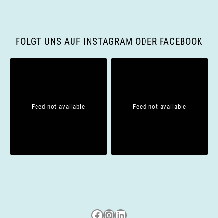
v
i
FOLGT UNS AUF INSTAGRAM ODER FACEBOOK
g
a
t
Feed not available
Feed not available
i
o
n
Besuche uns auf Facebook
Besuche uns auf Instagram
LinkedIn