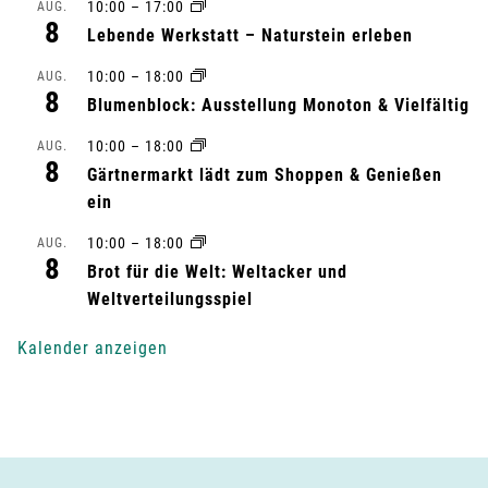
s
10:00
–
17:00
AUG.
8
Lebende Werkstatt – Naturstein erleben
t
10:00
–
18:00
AUG.
a
8
Blumenblock: Ausstellung Monoton & Vielfältig
l
10:00
–
18:00
AUG.
8
Gärtnermarkt lädt zum Shoppen & Genießen
t
ein
u
10:00
–
18:00
AUG.
8
n
Brot für die Welt: Weltacker und
Weltverteilungsspiel
g
Kalender anzeigen
-
N
a