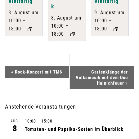
Vielfältig
Vielfältig
k
8. August um
9. August um
8. August um
–
–
10:00
10:00
–
10:00
18:00
18:00
18:00
V
«
Rock-Konzert mit TM6
Gartenklänge der
Volksmusik mit dem Duo
e
Hainichfeuer
»
r
Anstehende Veranstaltungen
a
10:00
–
15:00
AUG.
n
8
Tomaten- und Paprika-Sorten im Überblick