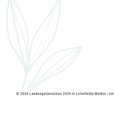
g
a
t
i
o
n
© 2026 Landesgartenschau 2026 in Leinefelde-Worbis - v