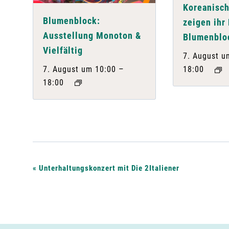
Koreanisch
Blumenblock:
zeigen ihr
Ausstellung Monoton &
Blumenblo
Vielfältig
7. August u
–
7. August um 10:00
18:00
18:00
V
«
Unterhaltungskonzert mit Die 2Italiener
e