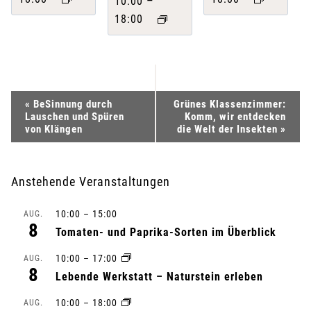
–
10:00
18:00
V
«
BeSinnung durch
Grünes Klassenzimmer:
Lauschen und Spüren
Komm, wir entdecken
e
von Klängen
die Welt der Insekten
»
r
Anstehende Veranstaltungen
a
10:00
–
15:00
AUG.
n
8
Tomaten- und Paprika-Sorten im Überblick
s
10:00
–
17:00
AUG.
8
Lebende Werkstatt – Naturstein erleben
t
10:00
–
18:00
AUG.