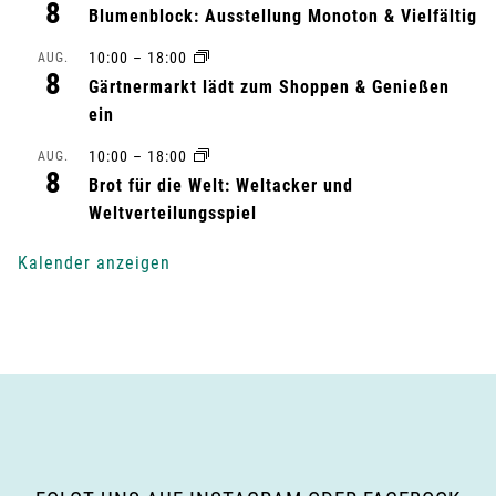
a
8
Blumenblock: Ausstellung Monoton & Vielfältig
l
10:00
–
18:00
AUG.
8
Gärtnermarkt lädt zum Shoppen & Genießen
t
ein
u
10:00
–
18:00
AUG.
8
n
Brot für die Welt: Weltacker und
Weltverteilungsspiel
g
Kalender anzeigen
-
N
a
v
i