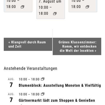
–
–
10:00
10:00
7. August um
18:00
18:00
–
10:00
18:00
V
«
Klangvoll durch Raum
Grünes Klassenzimmer:
und Zeit
Komm, wir entdecken
e
die Welt der Insekten
»
r
Anstehende Veranstaltungen
a
10:00
–
18:00
AUG.
n
7
Blumenblock: Ausstellung Monoton & Vielfältig
s
10:00
–
18:00
AUG.
7
Gärtnermarkt lädt zum Shoppen & Genießen
t