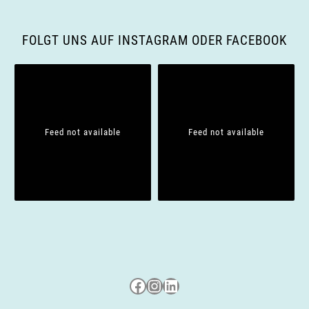
i
g
FOLGT UNS AUF INSTAGRAM ODER FACEBOOK
a
t
i
Feed not available
Feed not available
o
n
Besuche uns auf Facebook
Besuche uns auf Instagram
LinkedIn