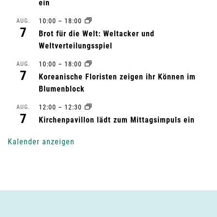
ein
a
10:00
–
18:00
AUG.
7
l
Brot für die Welt: Weltacker und
Weltverteilungsspiel
t
10:00
–
18:00
AUG.
7
u
Koreanische Floristen zeigen ihr Können im
Blumenblock
n
12:00
–
12:30
AUG.
7
g
Kirchenpavillon lädt zum Mittagsimpuls ein
-
Kalender anzeigen
N
a
v